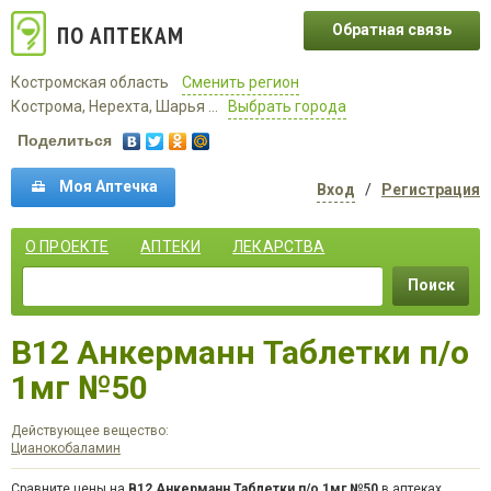
ПО АПТЕКАМ
Обратная связь
Костромская область
Сменить регион
Кострома, Нерехта, Шарья ...
Выбрать города
Поделиться
Моя Аптечка
Вход
/
Регистрация
О ПРОЕКТЕ
АПТЕКИ
ЛЕКАРСТВА
Поиск
B12 Анкерманн Таблетки п/о
1мг №50
Действующее вещество:
Цианокобаламин
Сравните цены на
B12 Анкерманн Таблетки п/о 1мг №50
в аптеках