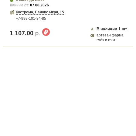
Данные от:
07.08.2026
Кострома, Паново мкрн, 15
+7-999-101-34-85
В наличии
1
шт.
1 107.00
р.
артезан фарма
гмбх и ко.кг