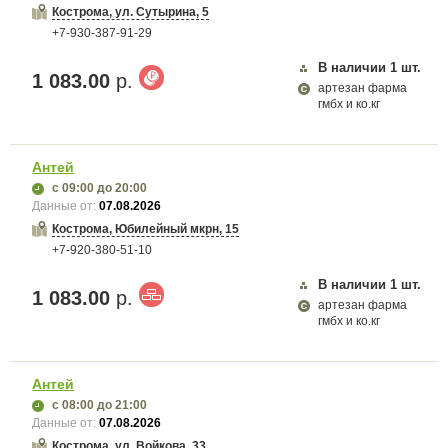
Кострома, ул. Сутырина, 5
+7-930-387-91-29
В наличии
1
шт.
1 083.00
р.
артезан фарма
гмбх и ко.кг
Антей
с 09:00
до 20:00
Данные от:
07.08.2026
Кострома, Юбилейный мкрн, 15
+7-920-380-51-10
В наличии
1
шт.
1 083.00
р.
артезан фарма
гмбх и ко.кг
Антей
с 08:00
до 21:00
Данные от:
07.08.2026
Кострома, ул. Войкова, 33