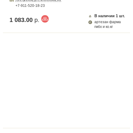
+7-911-520-18-23
В наличии
1
шт.
1 083.00
р.
артезан фарма
гмбх и ко.кг